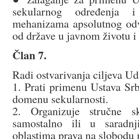
sekularnog određenja i
mehanizama apsolutnog odva
od države u javnom životu i 
Član 7.
Radi ostvarivanja ciljeva Ud
1. Prati primenu Ustava Srbi
domenu sekularnosti.
2. Organizuje stručne s
samostalno ili u saradn
oblastima prava na slobodu m