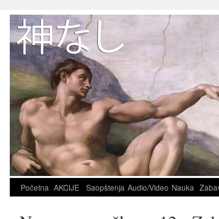
Početna
AKCIJE
Saopštenja
Audio/Video
Nauka
Zaba