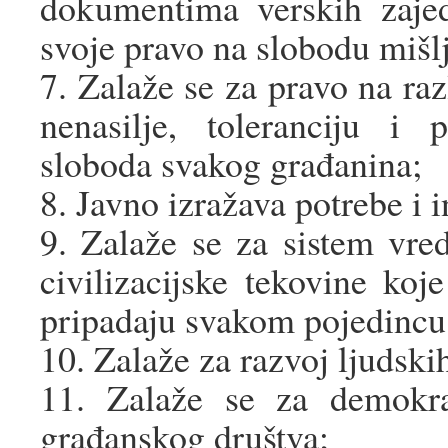
dokumentima verskih zajed
svoje pravo na slobodu mišlj
7. Zalaže se za pravo na razl
nenasilje, toleranciju i 
sloboda svakog građanina;
8. Javno izražava potrebe i in
9. Zalaže se za sistem vre
civilizacijske tekovine ko
pripadaju svakom pojedincu
10. Zalaže za razvoj ljudski
11. Zalaže se za demokra
građanskog društva;