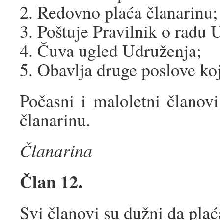
2. Redovno plaća članarinu;
3. Poštuje Pravilnik o radu 
4. Čuva ugled Udruženja;
5. Obavlja druge poslove ko
Počasni i maloletni članov
članarinu.
Članarina
Član 12.
Svi članovi su dužni da plać