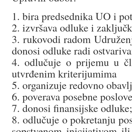
1. bira predsednika UO i p
2. izvršava odluke i zaklju
3. rukovodi radom Udruženj
donosi odluke radi ostvariva
4. odlučuje o prijemu u čl
utvrđenim kriterijumima
5. organizuje redovno obavl
6. poverava posebne poslov
7. donosi finansijske odluke
8. odlučuje o pokretanju po
sopstvenom inicijativom il