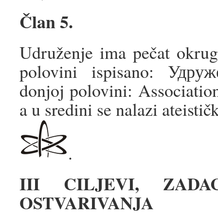
Član 5.
Udruženje ima pečat okrug
polovini ispisano: Уд
donjoj polovini: Associa
a u sredini se nalazi ateistič
.
III CILJEVI, ZAD
OSTVARIVANJA