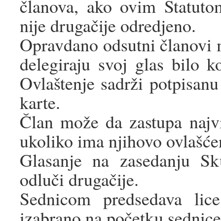
članova, ako ovim Statuto
nije drugačije odredjeno.
Opravdano odsutni članovi 
delegiraju svoj glas bilo
Ovlaštenje sadrži potpisanu
karte.
Član može da zastupa najv
ukoliko ima njihovo ovlašće
Glasanje na zasedanju Sk
odluči drugačije.
Sednicom predsedava lice
izabrano na početku sednice