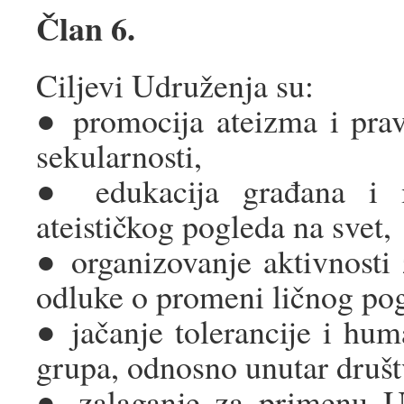
Član 6.
Ciljevi Udruženja su:
● promocija ateizma i pra
sekularnosti,
● edukacija građana i 
ateističkog pogleda na svet,
● organizovanje aktivnost
odluke o promeni ličnog pog
● jačanje tolerancije i hu
grupa, odnosno unutar društ
● zalaganje za primenu U