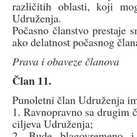
različitih oblasti, koji 
Udruženja.
Počasno članstvo prestaje s
ako delatnost počasnog član
Prava i obaveze članova
Član 11.
Punoletni član Udruženja im
1. Ravnopravno sa drugim č
ciljeva Udruženja;
2. Bude blagovremeno i