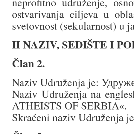
neprofitno udruženje, os
ostvarivanja ciljeva u obl
svetovnost (sekularnost) u 
II NAZIV, SEDIŠTE I 
Član 2.
Naziv Udruženja je: Удр
Naziv Udruženja na engles
ATHEISTS OF SERBIA«.
Skraćeni naziv Udruženja je