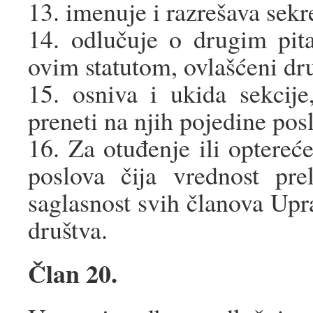
13. imenuje i razrešava sekr
14. odlučuje o drugim pit
ovim statutom, ovlašćeni dr
15. osniva i ukida sekcije
preneti na njih pojedine pos
16. Za otuđenje ili optereće
poslova čija vrednost pr
saglasnost svih članova Upr
društva.
Član 20.