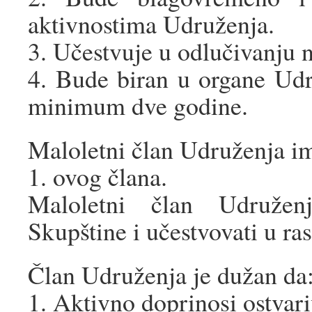
aktivnostima Udruženja.
3. Učestvuje u odlučivanju n
4. Bude biran u organe Udr
minimum dve godine.
Maloletni član Udruženja ima 
1. ovog člana.
Maloletni član Udruženj
Skupštine i učestvovati u ra
Član Udruženja je dužan da
1. Aktivno doprinosi ostvar