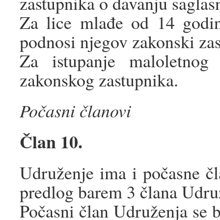
zastupnika o davanju saglasn
Za lice mlađe od 14 godin
podnosi njegov zakonski zas
Za istupanje maloletnog 
zakonskog zastupnika.
Počasni članovi
Član 10.
Udruženje ima i počasne čl
predlog barem 3 člana Udruž
Počasni član Udruženja se bi