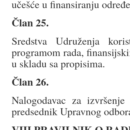
učešće u finansiranju određe
Član 25.
Sredstva Udruženja kor
programom rada, finansijsk
u skladu sa propisima.
Član 26.
Nalogodavac za izvršenje 
predsednik Upravnog odbor
VIII PRAVILNIK O RAD