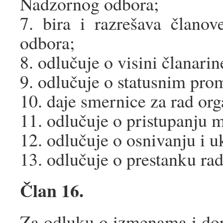
Nadzornog odbora;
7. bira i razrešava član
odbora;
8. odlučuje o visini članari
9. odlučuje o statusnim pr
10. daje smernice za rad or
11. odlučuje o pristupanju
12. odlučuje o osnivanju i 
13. odlučuje o prestanku ra
Član 16.
Za odluku o izmenama i dop