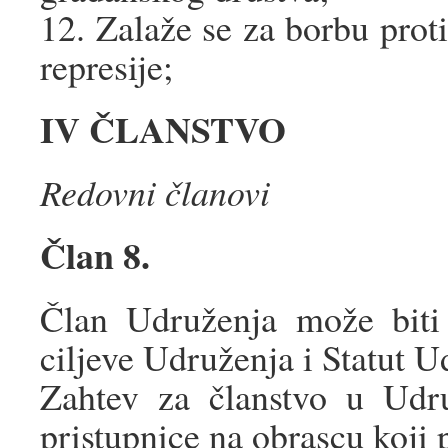
12. Zalaže se za borbu proti
represije;
IV ČLANSTVO
Redovni članovi
Član 8.
Član Udruženja može biti 
ciljeve Udruženja i Statut U
Zahtev za članstvo u Udr
pristupnice na obrascu koji 