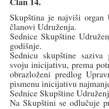
Član 14.
Skupština je najviši organ 
članovi Udruženja.
Sednice Skupštine Udružen
godišnje.
Sednicu skupštine saziva
svoju inicijativu, prema pot
obrazloženi predlog Upra
pismenu inicijativu najmanje
Sednice Skupštine Udruženj
Na Skupštini se odlučuje p