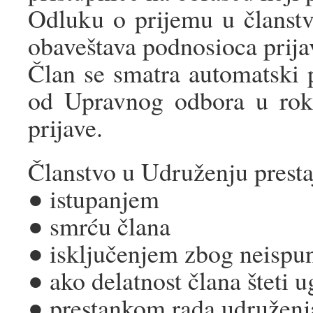
Odluku o prijemu u članst
obaveštava podnosioca prija
Član se smatra automatski 
od Upravnog odbora u rok
prijave.
Članstvo u Udruženju presta
● istupanjem
● smrću člana
● isključenjem zbog neispu
● ako delatnost člana šteti 
● prestankom rada udruženj