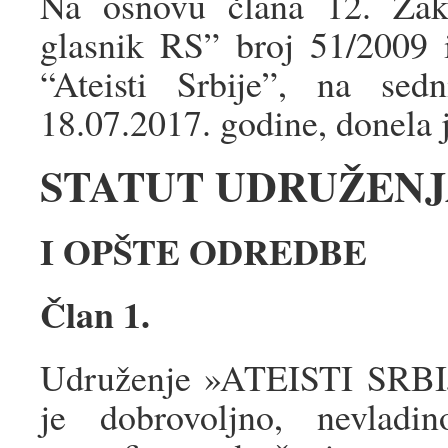
Na osnovu člana 12. Zak
glasnik RS” broj 51/2009 
“Ateisti Srbije”, na sed
18.07.2017. godine, donela 
STATUT UDRUŽENJA
I OPŠTE ODREDBE
Član 1.
Udruženje »ATEISTI SRBIJ
je dobrovoljno, nevladin