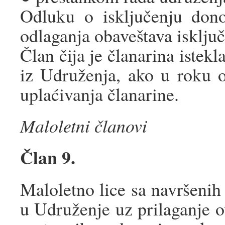
Odluku o isključenju don
odlaganja obaveštava isklju
Član čija je članarina istek
iz Udruženja, ako u roku 
uplaćivanja članarine.
Maloletni članovi
Član 9.
Maloletno lice sa navršenih
u Udruženje uz prilaganje 