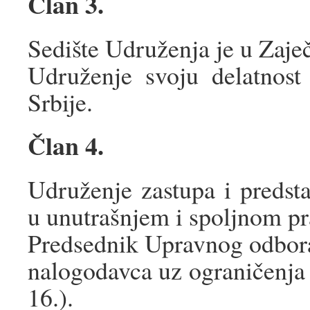
Član 3.
Sedište Udruženja je u Zaje
Udruženje svoju delatnost 
Srbije.
Član 4.
Udruženje zastupa i predst
u unutrašnjem i spoljnom p
Predsednik Upravnog odbora 
nalogodavca uz ograničenja 
16.).