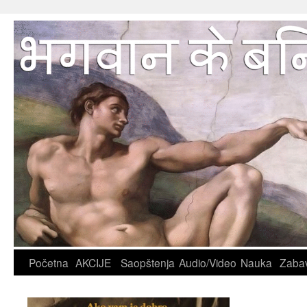
Početna
AKCIJE
Saopštenja
Audio/Video
Nauka
Zaba