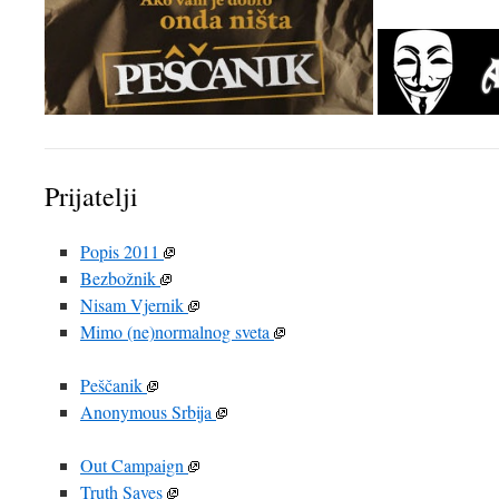
Prijatelji
Popis 2011
Bezbožnik
Nisam Vjernik
Mimo (ne)normalnog sveta
Peščanik
Anonymous Srbija
Out Campaign
Truth Saves