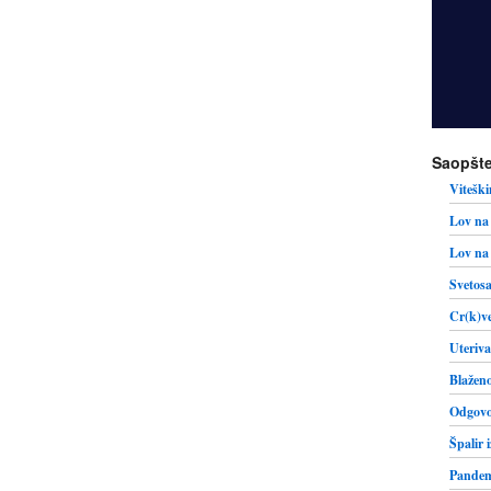
Saopšte
Viteški
Lov na 
Lov na 
Svetosa
Cr(k)ve
Uteriva
Blaženo
Odgovo
Špalir 
Pandemi