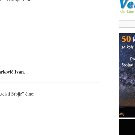
rković Ivan.
isti Srbije” čine: