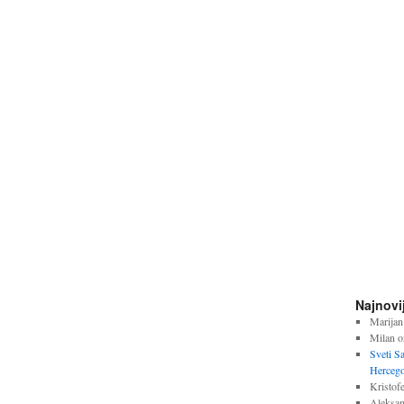
Najnovi
Marijan
Milan
o
Sveti S
Hercego
Kristofe
Aleksan