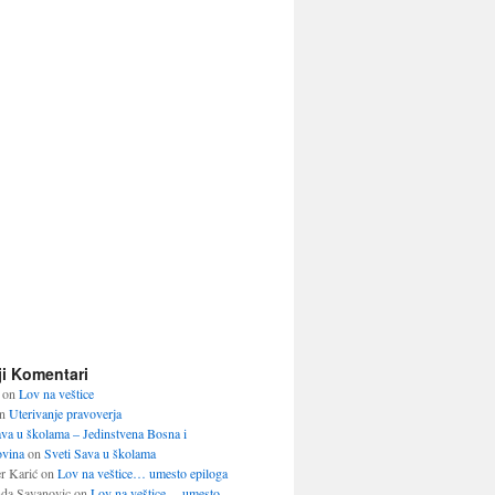
ji Komentari
on
Lov na veštice
n
Uterivanje pravoverja
ava u školama – Jedinstvena Bosna i
vina
on
Sveti Sava u školama
r Karić
on
Lov na veštice… umesto epiloga
da Savanovic
on
Lov na veštice… umesto