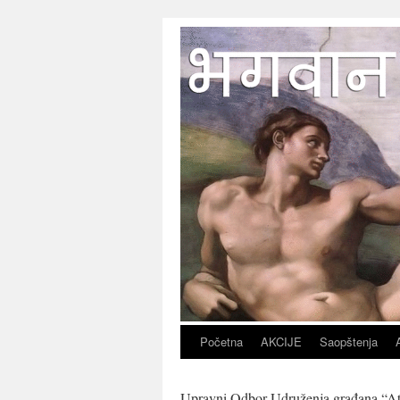
Početna
AKCIJE
Saopštenja
Upravni Odbor Udruženja građana “Atei