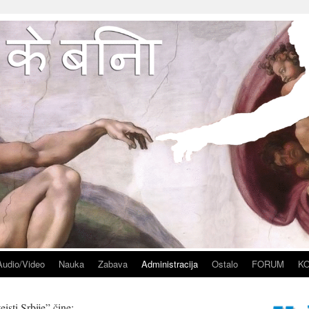
Audio/Video
Nauka
Zabava
Administracija
Ostalo
FORUM
K
sti Srbije” čine: