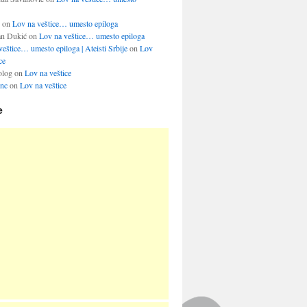
on
Lov na veštice… umesto epiloga
an Dukić
on
Lov na veštice… umesto epiloga
eštice… umesto epiloga | Ateisti Srbije
on
Lov
ce
olog
on
Lov na veštice
inc
on
Lov na veštice
e