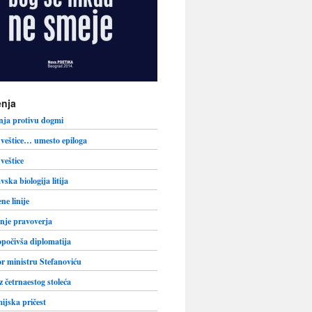
nja
nja protivu dogmi
veštice… umesto epiloga
veštice
vska biologija litija
ne linije
nje pravoverja
počivša diplomatija
r ministru Stefanoviću
iz četrnaestog stoleća
jska pričest