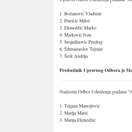
1. Božanović Vladimir
2. Đuričić Miloš
3. Ekmedžić Marko
4. Marković Ivan
5. Stojadinović Predrag
6. Šihmamedov Tejmur
7. Šrek Andrija
Predsednik Upravnog Odbora je Ma
Nadzorni Odbor Udruženja građana “Ate
1. Tatjana Manojlović
2. Marija Marić
3. Marija Ekmedžić