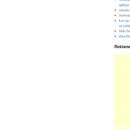
epiloga
milenko
Slobod
Lov na v
na vešti
Miki bi
Zera Pr
Reklam