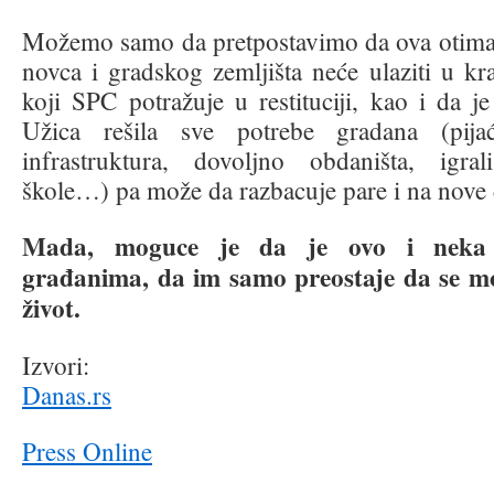
Možemo samo da pretpostavimo da ova otima
novca i gradskog zemljišta neće ulaziti u kra
koji SPC potražuje u restituciji, kao i da j
Užica rešila sve potrebe gradana (pija
infrastruktura, dovoljno obdaništa, igrali
škole…) pa može da razbacuje pare i na nove 
Mada, moguce je da je ovo i neka 
građanima, da im samo preostaje da se mo
život.
Izvori:
Danas.rs
Press Online