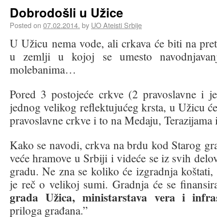
Dobrodošli u Užice
Posted on
07.02.2014.
by
UO Ateisti Srbije
U Užicu nema vode, ali crkava će biti na pret
u zemlji u kojoj se umesto navodnjavanj
molebanima…
Pored 3 postojeće crkve (2 pravoslavne i je
jednog velikog reflektujućeg krsta, u Užicu će 
pravoslavne crkve i to na Medaju, Terazijama
Kako se navodi, crkva na brdu kod Starog gra
veće hramove u Srbiji i videće se iz svih delov
gradu. Ne zna se koliko će izgradnja koštati, 
je reč o velikoj sumi. Gradnja će se finansi
grada Užica, ministarstava vera i infra
priloga građana.”