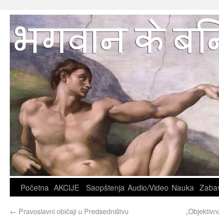
Početna
AKCIJE
Saopštenja
Audio/Video
Nauka
Zaba
←
Pravoslavni običaji u Predsedništvu
„Objektivn