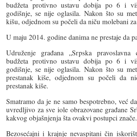
budžeta protivno ustavu dobija po 6 i vi
godišnje, se nije oglasila. Nakon što su mete
kišu, odjednom su počeli da niču molebani za
U maju 2014. godine danima ne prestaje da pa
Udruženje građana „Srpska pravoslavna c
budžeta protivno ustavu dobija po 6 i vi
godišnje, se nije oglasila. Nakon što su mete
prestanak kiše, odjednom su počeli da n
prestanak kiše.
Smatramo da je ne samo bespotrebno, već da b
uvredljivo za sve iole obrazovane građane Srb
kakvog objašnjenja šta ovakvi postupci znače.
Bezosećajni i krajnje nevaspitani čin iskori