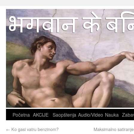
Početna
AKCIJE
Saopštenja
Audio/Video
Nauka
Zaba
←
Ko gasi vatru benzinom?
Maksimalno satiranj