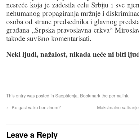
nesreće koja je zadesila celu Srbiju i sve nj
nehumanog propagiranja mržnje i diskrimina
osoba od strane predsednika i glavnog predst
građana „Srpska pravoslavna crkva“ Miroslav
takođe suvišno komentarisati.
Neki ljudi, nažalost, nikada neće ni biti ljud
This entry was posted in
Saopštenja
. Bookmark the
permalink
.
←
Ko gasi vatru benzinom?
Maksimalno satiranj
Leave a Reply