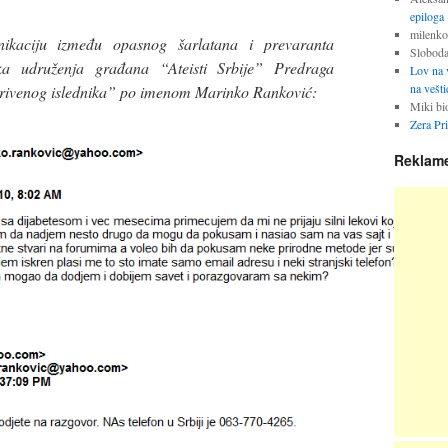
epiloga
milenko
ikaciju između opasnog šarlatana i prevaranta
Slobod
ika udruženja građana “Ateisti Srbije” Predraga
Lov na v
na vešti
ikrivenog islednika” po imenom Marinko Ranković:
Miki bi
Zera Pr
Reklam