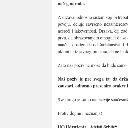
našeg naroda.
A država, odnosno sistem koji bi treba
povoju, deluje savršeno nezaintereso
nesreći i lakovernosti. Država, čiji z
prvu, da obrazovanjem omogući da se od
naučna dostignuća od šarlatanstva, i 
ukloni ih iz javnog prostora, da ne bi da
Zato naš poziv ne može da bude samo ta
Naš poziv je pre svega taj da drža
zaustavi, odnosno prevenira ovakve i
Sve drugo je samo najjezivije saučesniš
Protiv dogmi i neznanja!
UO Udruženja „Ateisti Srbije“