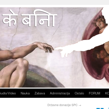
Audio/Video
Nauka
Zabava
Administracija
Ostalo
FORUM
K
Državne donacije SPC
→