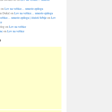
on
Lov na veštice… umesto epiloga
an Dukić
on
Lov na veštice… umesto epiloga
eštice… umesto epiloga | Ateisti Srbije
on
Lov
ce
olog
on
Lov na veštice
inc
on
Lov na veštice
e