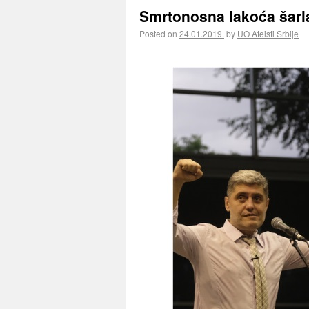
Smrtonosna lakoća šarl
Posted on
24.01.2019.
by
UO Ateisti Srbije