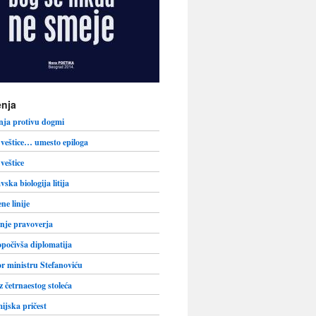
nja
nja protivu dogmi
veštice… umesto epiloga
veštice
vska biologija litija
ne linije
nje pravoverja
počivša diplomatija
r ministru Stefanoviću
iz četrnaestog stoleća
jska pričest