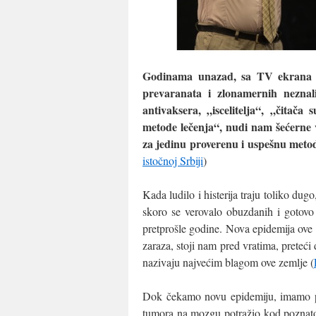
Godinama unazad, sa TV ekrana i i
prevaranata i zlonamernih nezna
antivaksera, „iscelitelja“, „čitač
metode lečenja“, nudi nam šećerne 
za jedinu proverenu i uspešnu meto
istočnoj Srbiji
)
Kada ludilo i histerija traju toliko du
skoro se verovalo obuzdanih i gotovo i
pretprošle godine. Nova epidemija ove 
zaraza, stoji nam pred vratima, preteći
nazivaju najvećim blagom ove zemlje (
Dok čekamo novu epidemiju, imamo pr
tumora na mozgu potražio kod poznatog