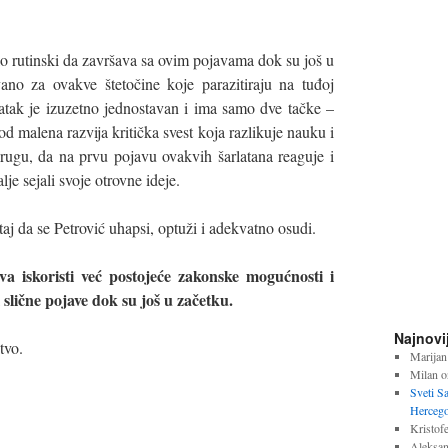
lo rutinski da završava sa ovim pojavama dok su još u
vano za ovakve štetočine koje parazitiraju na tuđoj
adatak je izuzetno jednostavan i ima samo dve tačke –
 malena razvija kritička svest koja razlikuje nauku i
drugu, da na prvu pojavu ovakvih šarlatana reaguje i
lje sejali svoje otrovne ideje.
j da se Petrović uhapsi, optuži i adekvatno osudi.
va iskoristi već postojeće zakonske mogućnosti i
 slične pojave dok su još u začetku.
Najnovi
tvo.
Marijan
Milan
o
Sveti S
Hercego
Kristofe
Aleksan