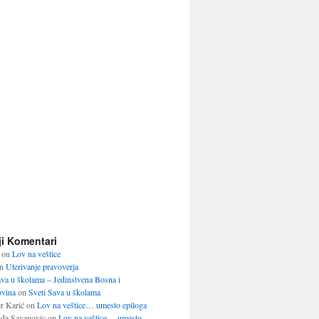
ji Komentari
on
Lov na veštice
n
Uterivanje pravoverja
ava u školama – Jedinstvena Bosna i
vina
on
Sveti Sava u školama
r Karić
on
Lov na veštice… umesto epiloga
da Savanovic
on
Lov na veštice… umesto