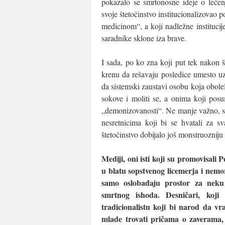
pokazalo se smrtonosne ideje o lečenj
svoje štetočinstvo institucionalizovao 
medicinom“, a koji nadležne institucij
saradnike sklone iza brave.
I sada, po ko zna koji put tek nakon š
krenu da rešavaju posledice umesto u
da sistemski zaustavi osobu koja oboleli
sokove i moliti se, a onima koji pos
„demonizovanosti“. Ne manje važno, svo
nesretnicima koji bi se hvatali za 
štetočinstvo dobijalo još monstruozniju
Mediji, oni isti koji su promovisali P
u blatu sopstvenog licemerja i nemo
samo oslobađaju prostor za neku
smrtnog ishoda. Desničari, koj
tradicionalistu koji bi narod da vra
mlade trovati pričama o zaverama,