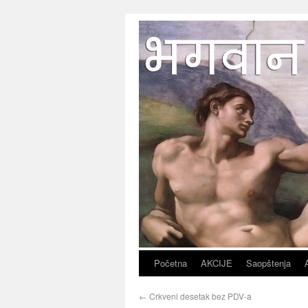
Početna
AKCIJE
Saopštenja
←
Crkveni desetak bez PDV-a