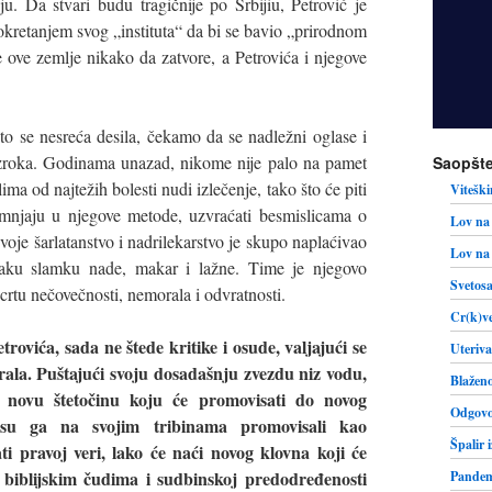
u. Da stvari budu tragičnije po Srbijiu, Petrović je
pokretanjem svog „instituta“ da bi se bavio „prirodnom
e ove zemlje nikako da zatvore, a Petrovića i njegove
to se nesreća desila, čekamo da se nadležni oglase i
zroka. Godinama unazad, nikome nije palo na pamet
Saopšte
ma od najtežih bolesti nudi izlečenje, tako što će piti
Viteški
umnjaju u njegove metode, uzvraćati besmislicama o
Lov na 
je šarlatanstvo i nadrilekarstvo je skupo naplaćivao
Lov na 
svaku slamku nade, makar i lažne. Time je njegovo
Svetosa
 crtu nečovečnosti, nemorala i odvratnosti.
Cr(k)ve
etrovića, sada ne štede kritike i osude, valjajući se
Uteriva
rala. Puštajući svoju dosadašnju zvezdu niz vodu,
Blaženo
 novu štetočinu koju će promovisati do novog
Odgovo
i su ga na svojim tribinama promovisali kao
Špalir 
ti pravoj veri, lako će naći novog klovna koji će
 biblijskim čudima i sudbinskoj predodređenosti
Pandemi