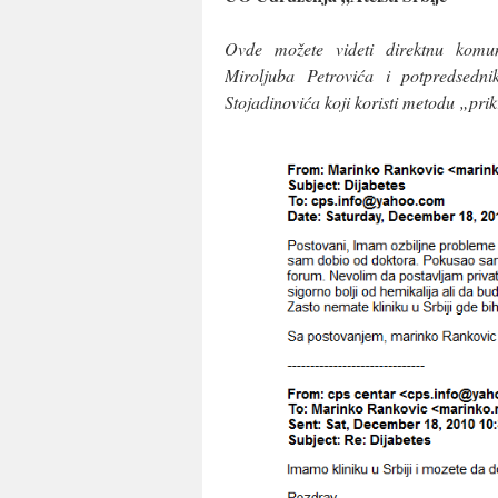
Ovde možete videti direktnu komun
Miroljuba Petrovića i potpredsedn
Stojadinovića koji koristi metodu „pr