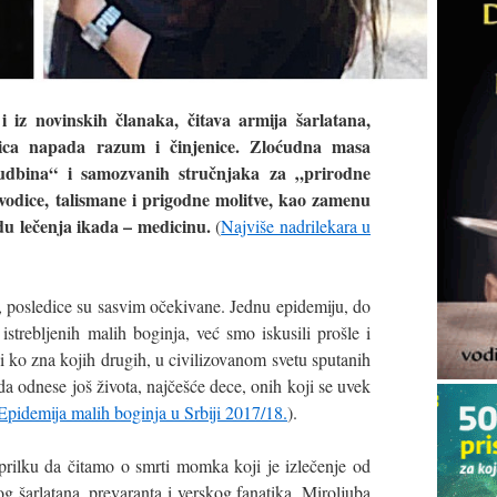
z novinskih članaka, čitava armija šarlatana,
lica napada razum i činjenice. Zloćudna masa
a sudbina“ i samozvanih stručnjaka za „prirodne
vodice, talismane i prigodne molitve, kao zamenu
du lečenja ikada – medicinu.
(
Najviše nadrilekara u
go, posledice su sasvim očekivane. Jednu epidemiju, do
strebljenih malih boginja, već smo iskusili prošle i
i ko zna kojih drugih, u civilizovanom svetu sputanih
 da odnese još života, najčešće dece, onih koji se uvek
Epidemija malih boginja u Srbiji 2017/18.
).
ilku da čitamo o smrti momka koji je izlečenje od
 šarlatana, prevaranta i verskog fanatika, Miroljuba