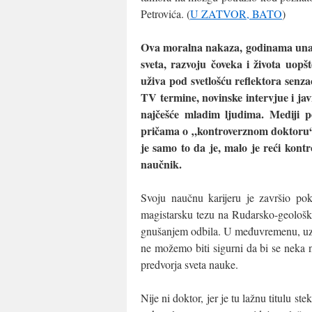
Petrovića. (
U ZATVOR, BATO
)
Ova moralna nakaza, godinama una
sveta, razvoju čoveka i života uopš
uživa pod svetlošću reflektora senza
TV termine, novinske intervjue i jav
najčešće mladim ljudima. Mediji p
pričama o „kontroverznom doktoru“
je samo to da je, malo je reći kontr
naučnik.
Svoju naučnu karijeru je završio po
magistarsku tezu na Rudarsko-geološko
gnušanjem odbila. U međuvremenu, uz sr
ne možemo biti sigurni da bi se neka n
predvorja sveta nauke.
Nije ni doktor, jer je tu lažnu titulu st