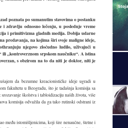
zad poznata po sumanutim stavovima o postanku
te i zdravlju odnosno lečenju, u poslednje vreme
cija i primitivizma gladnih medija. Dobija udarne
na predavanja, na kojima širi svoje maligne ideje,
othranjuju njegovo zloćudno ludilo, uživajući u
 ili „kontroverznom srpskom naučniku“. A istina
overzan, s obzirom na to da niti je doktor, niti je
kušajem da bezumne kreacionističke ideje ugradi u
m fakultetu u Beogradu, što je tadašnja komisija sa
ozavanje školstva i tabloidizaciju naših života, više
ova komisija odvažila da ga tako rutinski odstrani iz
ekao među istomišljenicima, koji šire nenaučne, štetne i