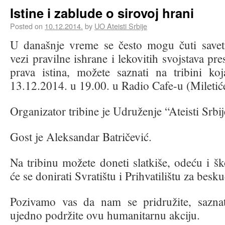
Istine i zablude o sirovoj hrani
Posted on
10.12.2014.
by
UO Ateisti Srbije
U današnje vreme se često mogu čuti saveti
vezi pravilne ishrane i lekovitih svojstava pre
prava istina, možete saznati na tribini ko
13.12.2014. u 19.00. u Radio Cafe-u (Miletić
Organizator tribine je Udruženje “Ateisti Srbij
Gost je Aleksandar Batričević.
Na tribinu možete doneti slatkiše, odeću i šk
će se donirati Svratištu i Prihvatilištu za besk
Pozivamo vas da nam se pridružite, sazna
ujedno podržite ovu humanitarnu akciju.