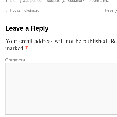
This entry was posted in
Saopštenja
. Bookmark the
permalink
.
←
Počasni oksimoron
Rešenje
Leave a Reply
Your email address will not be published.
Re
*
marked
Comme