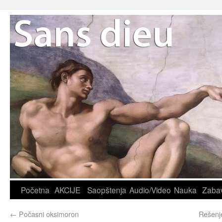
Početna
AKCIJE
Saopštenja
Audio/Video
Nauka
Zaba
←
Počasni oksimoron
Rešenje