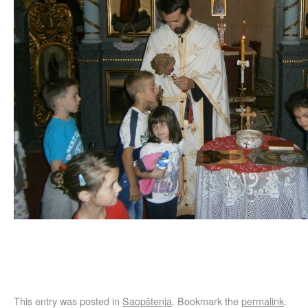
This entry was posted in
Saopštenja
. Bookmark the
permalink
.