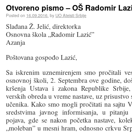
Otvoreno pismo – OŠ Radomir Lazi
Posted on
16.09.2016.
by
UO Ateisti Srbije
Slađana Ž. Jelić, direktorka
Osnovna škola „Radomir Lazić”
Azanja
Poštovana gospođo Lazić,
Sa iskrenim uznemirenjem smo pročitali ves
osnovnoj školi, 2. Septembra ove godine, do
kršenja Ustava i zakona Republike Srbije,
verskih obreda u vreme nastave, uz prisustvo 
učenika. Kako smo mogli pročitati na sajtu Va
sredstvima javnog informisanja, u pitanju 
pojava, gde se nakon početka nastave, kole
„moleban” u mesni hram, odnosno crkvu Srp