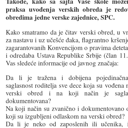
Takođe, kako sa sajta Vaše škole mož
praksa uvođenja verskih obreda je redo
obredima jedne verske zajednice, SPC.
Kako smatramo da je čitav verski obred, u 
za nastavu i uz učešće đaka, flagrantno kršenj
zagarantovanih Konvencijom o pravima detet
i odredaba Ustava Republike Srbije (član 11
Vas sledeće informacije od javnog značaja:
Da li je tražena i dobijena pojedinačn
saglasnost roditelja sve dece koja su vođena
verski obred i na koji način je sagla
dokumentovana?
Na koji način su zvanično i dokumentovano 
koji su izgubljeni odlaskom na verski obred?
Da li je neko od zaposlenih ili učenika, i