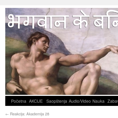
Početna
AKCIJE
Saopštenja
Audio/Video
Nauka
Zaba
←
Reakcija: Akademija 28