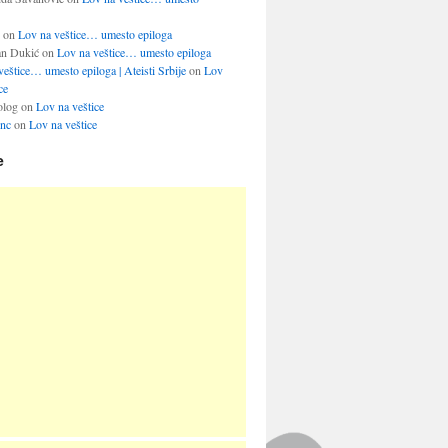
on
Lov na veštice… umesto epiloga
an Dukić
on
Lov na veštice… umesto epiloga
eštice… umesto epiloga | Ateisti Srbije
on
Lov
ce
olog
on
Lov na veštice
inc
on
Lov na veštice
e