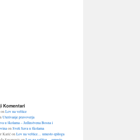
ji Komentari
on
Lov na veštice
n
Uterivanje pravoverja
ava u školama – Jedinstvena Bosna i
vina
on
Sveti Sava u školama
r Karić
on
Lov na veštice… umesto epiloga
da Savanovic
on
Lov na veštice… umesto