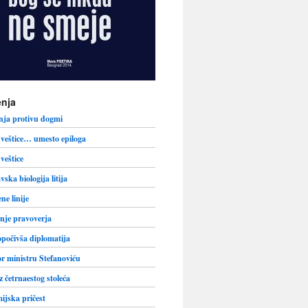
nja
nja protivu dogmi
veštice… umesto epiloga
veštice
vska biologija litija
ne linije
nje pravoverja
počivša diplomatija
r ministru Stefanoviću
iz četrnaestog stoleća
jska pričest