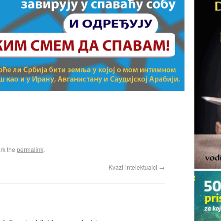
rk the
permalink
.
Kvazi-intelektualci
→