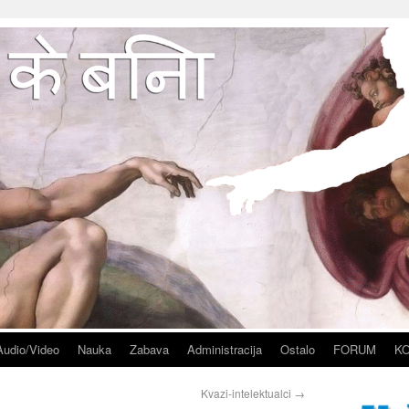
Audio/Video
Nauka
Zabava
Administracija
Ostalo
FORUM
K
Kvazi-intelektualci
→