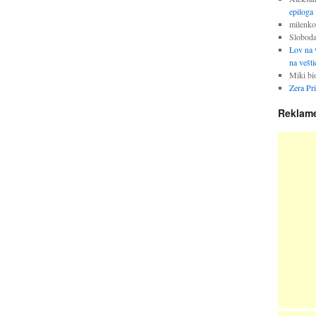
epiloga
milenko
Slobod
Lov na v
na vešti
Miki bi
Zera Pr
Reklam