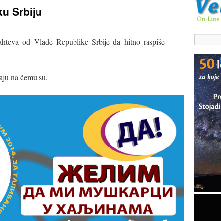
u Srbiju
ahteva od Vlade Republike Srbije da hitno raspiše
aju na čemu su.