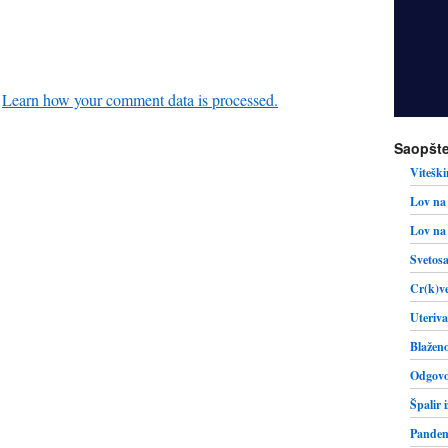
.
Learn how your comment data is processed.
Saopšte
Viteški
Lov na 
Lov na 
Svetosa
Cr(k)ve
Uteriva
Blaženo
Odgovo
Špalir 
Pandemi