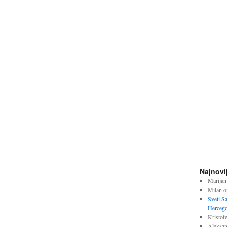
Najnovi
Marijan
Milan
o
Sveti S
Hercego
Kristofe
Aleksan