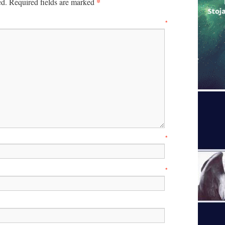
*
ed.
Required fields are marked
mment
*
ame
*
ail
*