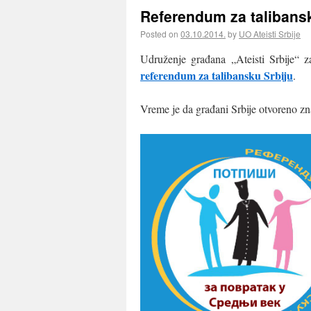
Referendum za talibansk
Posted on
03.10.2014.
by
UO Ateisti Srbije
Udruženje građana „Ateisti Srbije“ z
referendum za talibansku Srbiju
.
Vreme je da građani Srbije otvoreno zn