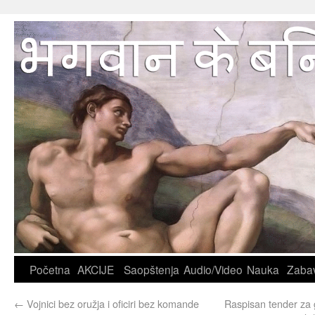
Početna
AKCIJE
Saopštenja
Audio/Video
Nauka
Zaba
←
Vojnici bez oružja i oficiri bez komande
Raspisan tender za 