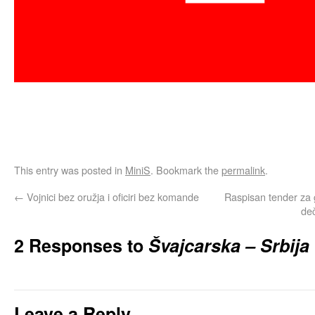
This entry was posted in
MiniS
. Bookmark the
permalink
.
←
Vojnici bez oružja i oficiri bez komande
Raspisan tender za 
de
2 Responses to
Švajcarska – Srbija
Leave a Reply