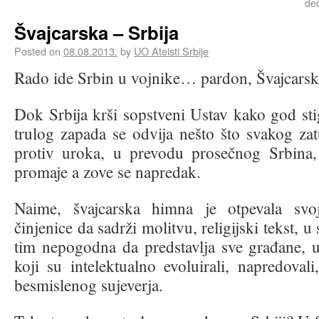
de
Švajcarska – Srbija
Posted on
08.08.2013.
by
UO Ateisti Srbije
Rado ide Srbin u vojnike… pardon, Švajcarsk
Dok Srbija krši sopstveni Ustav kako god st
trulog zapada se odvija nešto što svakog za
protiv uroka, u prevodu prosečnog Srbina, 
promaje a zove se napredak.
Naime, švajcarska himna je otpevala svo
činjenice da sadrži molitvu, religijski tekst, 
tim nepogodna da predstavlja sve građane, u
koji su intelektualno evoluirali, napredovali
besmislenog sujeverja.