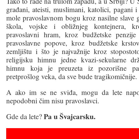
Tako to rade na trulom zapadu, a u Srbiji? U Sr
građani, ateisti, muslimani, katolici, pagani i
mole pravoslavnom bogu kroz nasilne slave g
škola, vojske i obližnjeg kontejnera, k
pravoslavni hram, kroz budžetske penzije
pravoslavne popove, kroz budžetske krst
zemljištu i što je najvažnije kroz stoposto
religijsku himnu jedne kvazi-sekularne dr
himnu koja je preuzeta iz pozorišne par
pretprošlog veka, da sve bude tragikomičnije.
A ako im se ne sviđa, mogu da lete napo
nepodobni čim nisu pravoslavci.
Pa u Švajcarsku.
Gde da lete?