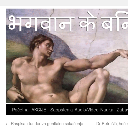
Početna
AKCIJE
Saopštenja
Audio/Video
Nauka
Zaba
←
Raspisan tender za genitalno sakaćenje
Dr Petrušić, hoćet