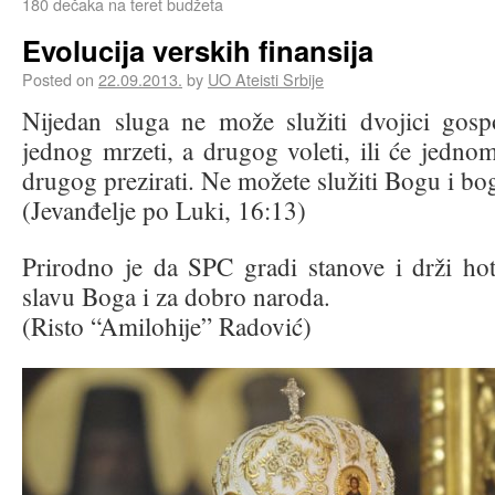
180 dečaka na teret budžeta
Evolucija verskih finansija
Posted on
22.09.2013.
by
UO Ateisti Srbije
Nijedan sluga ne može služiti dvojici gospo
jednog mrzeti, a drugog voleti, ili će jednom
drugog prezirati. Ne možete služiti Bogu i bo
(Jevanđelje po Luki, 16:13)
Prirodno je da SPC gradi stanove i drži hot
slavu Boga i za dobro naroda.
(Risto “Amilohije” Radović)