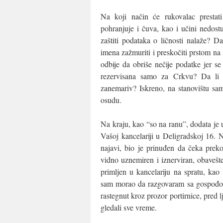
Na koji način će rukovalac prestat
pohranjuje i čuva, kao i učini nedos
zaštiti podataka o ličnosti nalaže? D
imena zažmuriti i preskočiti prstom na
odbije da obriše nečije podatke jer se t
rezervisana samo za Crkvu? Da li j
zanemariv? Iskreno, na stanovištu sa
osudu.
Na kraju, kao “so na ranu”, dodata je 
Vašoj kancelariji u Deligradskoj 16. 
najavi, bio je prinuđen da čeka prek
vidno uznemiren i iznerviran, obaveš
primljen u kancelariju na spratu, kao š
sam morao da razgovaram sa gospođom 
rastegnut kroz prozor portirnice, pred
gledali sve vreme.