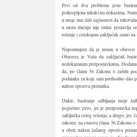
Prvi od dva problema jeste baziran
potkrepljena nikakvim dokazima. Naime,
u moje ime dali saglasnost da rukoval
u mom slučaju nije istina, postavlja 
rešenje i celokupan zaključak samo na
Napominjem da ja nisam u obavezi da
Obaveza je Vaša da zaključak bazi
nedokazanim pretpostavkama. Dodatno, 
da, po članu 36 Zakona o zaštiti pod
podataka za koje sam prethodno dao pri
nakon opoziva pristanka.
Dakle, baziranje odbijanja moje žalb
pogrešno: prvo, jer je pretpostavka n
zaključka celog rešenja, a drugo, jer, č
zakonu, na osnovu člana 36 Zakona o zaš
u obzir nakon izdatog opoziva prista