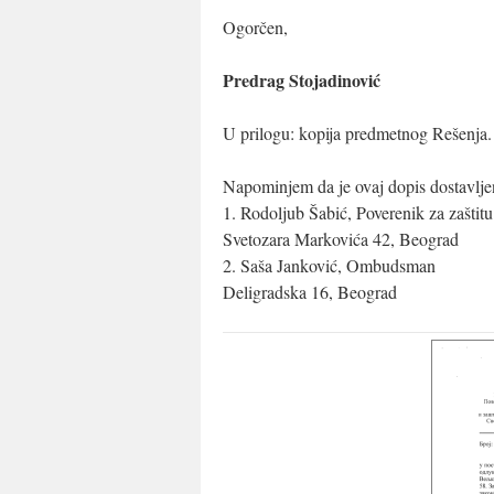
Ogorčen,
Predrag Stojadinović
U prilogu: kopija predmetnog Rešenja.
Napominjem da je ovaj dopis dostavljen
1. Rodoljub Šabić, Poverenik za zaštitu
Svetozara Markovića 42, Beograd
2. Saša Janković, Ombudsman
Deligradska 16, Beograd