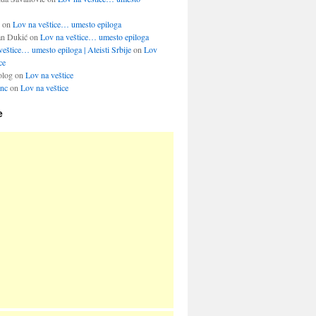
on
Lov na veštice… umesto epiloga
an Dukić
on
Lov na veštice… umesto epiloga
eštice… umesto epiloga | Ateisti Srbije
on
Lov
ce
olog
on
Lov na veštice
inc
on
Lov na veštice
e