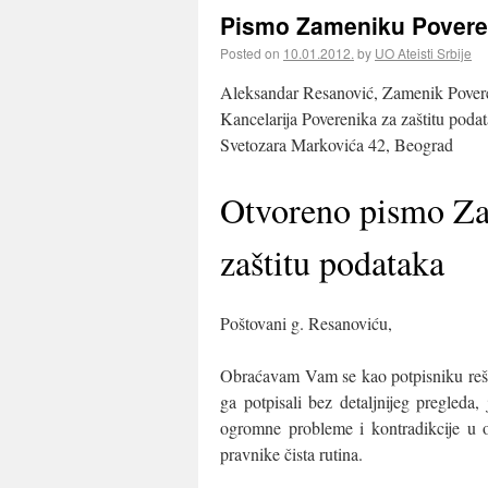
Pismo Zameniku Poveren
Posted on
10.01.2012.
by
UO Ateisti Srbije
Aleksandar Resanović, Zamenik Pover
Kancelarija Poverenika za zaštitu podat
Svetozara Markovića 42, Beograd
Otvoreno pismo Za
zaštitu podataka
Poštovani g. Resanoviću,
Obraćavam Vam se kao potpisniku reše
ga potpisali bez detaljnijeg pregled
ogromne probleme i kontradikcije u o
pravnike čista rutina.