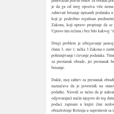
punovažan pravni osnov za obradu podat
je da ga od mog opoziva više nema
zahtevati brisanje upisanih podataka u 
koji je podrobno regulisan predmetn
Zakona, koji upravo propisuje da se 
Upravo tim rečima i bez bilo kakvog “u
Drugi problem je izbegavanje jasnog
članu 3, stav 1, tačka 3 Zakona o zašti
pohranjivanje i čuvanje podataka. Time 
za prestanak obrade, jer prestanak b
brisanje.
Dakle, moj zahtev za prestanak obrađ
naznačava da je poverenik na stano
podatke. Navodi se tačno da je nakon
odgovarajući način njegove do tog da
podaci zapisani u knjizi čine ned
obrazloženje Rešenja u suprotnosti sa 