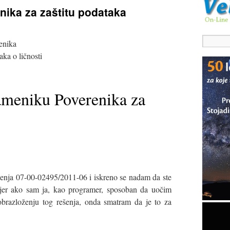
ika za zaštitu podataka
enika
aka o ličnosti
meniku Poverenika za
nja 07-00-02495/2011-06 i iskreno se nadam da ste
a, jer ako sam ja, kao programer, sposoban da uočim
brazloženju tog rešenja, onda smatram da je to za