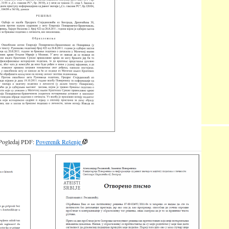
Pogledaj PDF:
Poverenik Rešenje