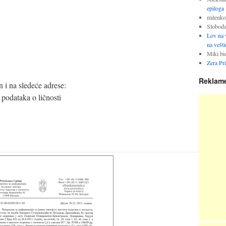
epiloga
milenko
Slobod
Lov na v
na vešti
Miki bi
Zera Pr
Reklam
 i na sledeće adrese:
 podataka o ličnosti