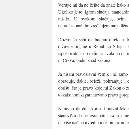
Verujte mi da ne želite da znate kako 
Ukoliko je to, igrom slučaja, standard
mislio. U svakom slučaju, ovim 
neprofesionalnim vređanjem moje lično
Dozvoliću sebi da budem direktan. M
državne organe u Republici Srbiji, a
ispoštovati jasno definisan zakon i da 
ni Crkva, bude iznad zakona.
Ja nisam pravoslavni vernik i ne samo 
obrađuje, dakle, beleži, pohranjuje i
obrišu, što je pravo koje mi Zakon o zaš
to zakonom zagarantovano pravo gore
Naravno da ću iskoristiti pravni lek
stanovištu da ste osramotili svoju kan
na više načina uvredili u celom ovom 