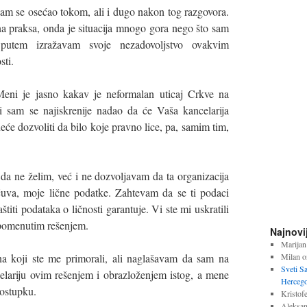
sam se osećao tokom, ali i dugo nakon tog razgovora.
na praksa, onda je situacija mnogo gora nego što sam
putem izražavam svoje nezadovoljstvo ovakvim
sti.
eni je jasno kakav je neformalan uticaj Crkve na
li sam se najiskrenije nadao da će Vaša kancelarija
neće dozvoliti da bilo koje pravno lice, pa, samim tim,
da ne želim, već i ne dozvoljavam da ta organizacija
 čuva, moje lične podatke. Zahtevam da se ti podaci
titi podataka o ličnosti garantuje. Vi ste mi uskratili
pomenutim rešenjem.
Najnovi
Marijan
Milan
o
 na koji ste me primorali, ali naglašavam da sam na
Sveti S
celariju ovim rešenjem i obrazloženjem istog, a mene
Hercego
postupku.
Kristofe
Aleksan