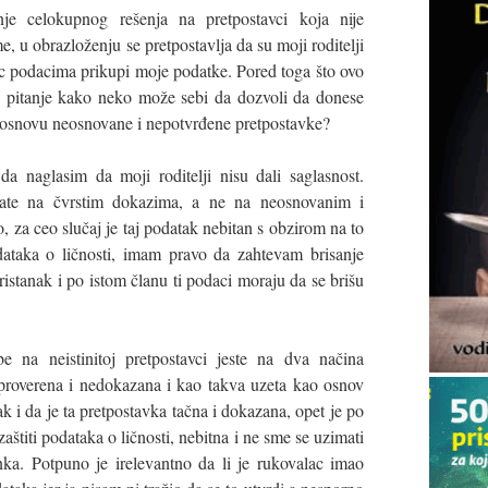
je celokupnog rešenja na pretpostavci koja nije
 u obrazloženju se pretpostavlja da su moji roditelji
ac podacima prikupi moje podatke. Pored toga što ovo
se pitanje kako neko može sebi da dozvoli da donese
 osnovu neosnovane i nepotvrđene pretpostavke?
 naglasim da moji roditelji nisu dali saglasnost.
rate na čvrstim dokazima, a ne na neosnovanim i
za ceo slučaj je taj podatak nebitan s obzirom na to
ataka o ličnosti, imam pravo da zahtevam brisanje
stanak i po istom članu ti podaci moraju da se brišu
e na neistinitoj pretpostavci jeste na dva načina
eproverena i nedokazana i kao takva uzeta kao osnov
ak i da je ta pretpostavka tačna i dokazana, opet je po
titi podataka o ličnosti, nebitna i ne sme se uzimati
nka. Potpuno je irelevantno da li je rukovalac imao