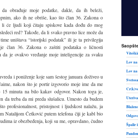
i da obrađuje moje podatke, dakle, da ih beleži,
tupnim, ako ih ne obriše, kao što član 36. Zakona o
a li će ljudi koji čitaju spiskove kada dođu do mog
 sledeći red? Takođe, da li svako pravno lice može da
ime uništava “istorijski podatak” ili je ta privilegija
Saopšte
e član 36. Zakona o zaštiti podataka o ličnosti
Viteški
m da je ovakvo vređanje moje inteligencije za svaku
Lov na 
Lov na 
uvreda i poniženje koje sam šestog januara doživeo u
Svetosa
Naime, nakon što je portir izgovorio moje ime da me
Cr(k)ve
o 15 minuta na bilo kakav odgovor. Nakon toga je,
Uteriva
ten da treba da mi preda slušalicu. Umesto da budem
to profesionalnost, pristojnost i ljudskost nalažu, ja
Blaženo
Natalijom Ćetković putem telefona čiji je kabl bio
Odgovo
 ljudima iz obezbeđenja, koji su me, opravdano, čudno
Špalir 
Pandemi