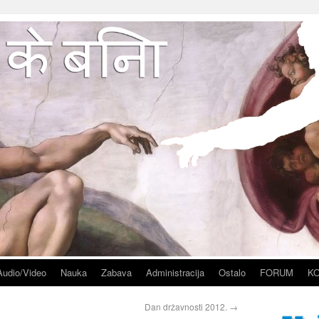
Audio/Video
Nauka
Zabava
Administracija
Ostalo
FORUM
K
Dan državnosti 2012.
→