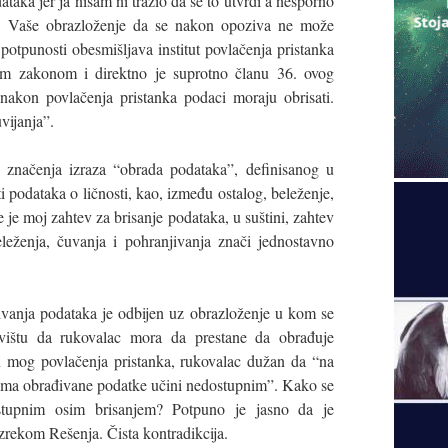
aka jer ja nisam ni tražio da se to utvrdi a nesporno
. Vaše obrazloženje da se nakon opoziva ne može
potpunosti obesmišljava institut povlačenja pristanka
im zakonom i direktno je suprotno članu 36. ovog
nakon povlačenja pristanka podaci moraju obrisati.
vijanja”.
 značenja izraza “obrada podataka”, definisanog u
ti podataka o ličnosti, kao, između ostalog, beleženje,
je moj zahtev za brisanje podataka, u suštini, zahtev
eleženja, čuvanja i pohranjivanja znači jednostavno
ivanja podataka je odbijen uz obrazloženje u kom se
vištu da rukovalac mora da prestane da obrađuje
 mog povlačenja pristanka, rukovalac dužan da “na
tuma obrađivane podatke učini nedostupnim”. Kako se
ostupnim osim brisanjem? Potpuno je jasno da je
izrekom Rešenja. Čista kontradikcija.