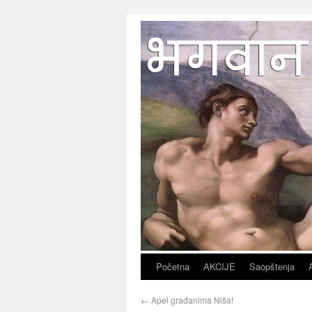
Početna
AKCIJE
Saopštenja
←
Apel građanima Niša!