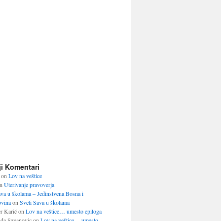
ji Komentari
on
Lov na veštice
n
Uterivanje pravoverja
ava u školama – Jedinstvena Bosna i
vina
on
Sveti Sava u školama
r Karić
on
Lov na veštice… umesto epiloga
da Savanovic
on
Lov na veštice… umesto