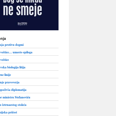
nja
nja protivu dogmi
veštice… umesto epiloga
veštice
vska biologija litija
ne linije
nje pravoverja
počivša diplomatija
r ministru Stefanoviću
iz četrnaestog stoleća
jska pričest